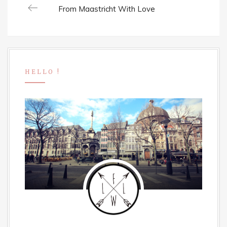
Post
Previous
From Maastricht With Love
navigation
post:
HELLO !