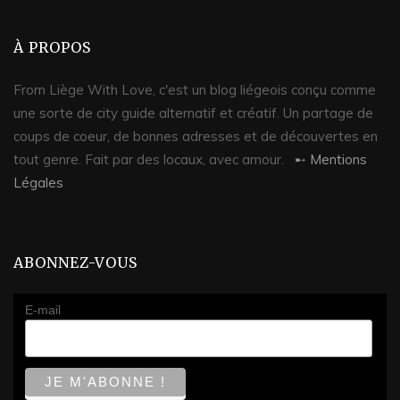
À PROPOS
From Liège With Love, c'est un blog liégeois conçu comme
une sorte de city guide alternatif et créatif. Un partage de
coups de coeur, de bonnes adresses et de découvertes en
tout genre. Fait par des locaux, avec amour.
➸ Mentions
Légales
ABONNEZ-VOUS
E-mail