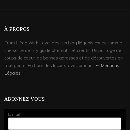
À PROPOS
From Liège With Love, c'est un blog liégeois conçu comme
une sorte de city guide alternatif et créatif. Un partage de
coups de coeur, de bonnes adresses et de découvertes en
tout genre. Fait par des locaux, avec amour.
➸ Mentions
Légales
ABONNEZ-VOUS
E-mail