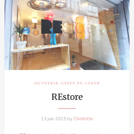
,
(S)'OFFRIR
COUPS DE COEUR
REstore
13 juin 2015
by
Charlotte