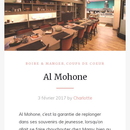
,
BOIRE & MANGER
COUPS DE COEUR
Al Mohone
3 février 2017
by
Charlotte
Al Mohone, c’est la garantie de replonger
dans ses souvenirs de jeunesse, lorsqu’on
allait se faire chouchouter chez Mamy, bien au