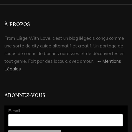
À PROPOS
From Liège With Love, c'est un blog liégeois conçu comme
une sorte de city guide alternatif et créatif. Un partage de
coups de coeur, de bonnes adresses et de découvertes en
tout genre. Fait par des locaux, avec amour.
➸ Mentions
Légales
ABONNEZ-VOUS
E-mail