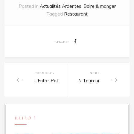
Posted in
Actualités Ardentes
,
Boire & manger
Tagged
Restaurant
SHARE:
PREVIOUS
NEXT
Post
Previous
L’Entre-Pot
Next
N Toucour
navigation
post:
post:
HELLO !