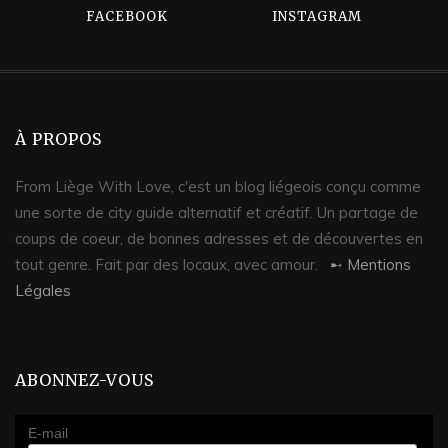
FACEBOOK
INSTAGRAM
À PROPOS
From Liège With Love, c'est un blog liégeois conçu comme
une sorte de city guide alternatif et créatif. Un partage de
coups de coeur, de bonnes adresses et de découvertes en
tout genre. Fait par des locaux, avec amour.
➸ Mentions
Légales
ABONNEZ-VOUS
E-mail