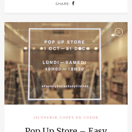
SHARE:
,
(S)'OFFRIR
COUPS DE COEUR
Pop Up Store – Easy