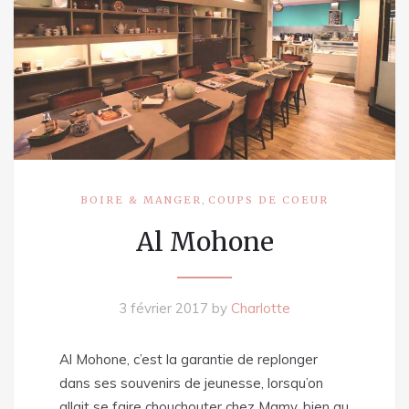
,
BOIRE & MANGER
COUPS DE COEUR
Al Mohone
3 février 2017
by
Charlotte
Al Mohone, c’est la garantie de replonger
dans ses souvenirs de jeunesse, lorsqu’on
allait se faire chouchouter chez Mamy, bien au